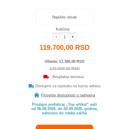
Napišite utisak
Količina:
119.700,00 RSD
Ušteda
13.300,00 RSD
133.000,00 RSD
Besplatna dostava
Dostupno za isporuku na kućnu adresu
Proverite dostupnost u radnjama
Prodajni podsticaj „Top artikal” važi

od 06.08.2026. do 02.09.2026. godine,

odnosno do isteka zaliha