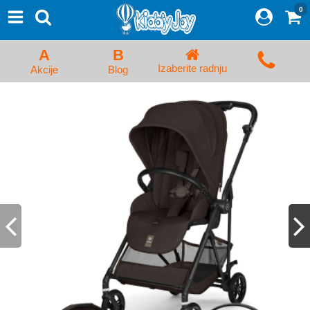
0
⨯
Proizvodi
Početna
A
B
Prijava/Registracija
Izaberite radnju
Akcije
Blog
Kolica za bebe i dečija kolica
Auto sedišta za decu i bebe
Kreveci, ljuljaške i ležaljke
Kadice, noše i adapteri
Hranilice, flašice i cucle
Monitori, Ogradice i tricikli
Posteljine, vrećice i baldahini