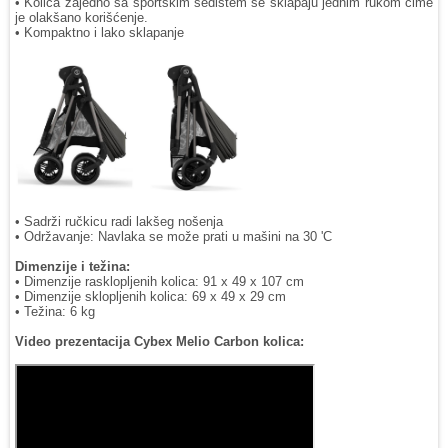
• Kolica zajedno sa sportskim sedištem se sklapaju jednim rukom čime
je olakšano korišćenje.
• Kompaktno i lako sklapanje
• Sadrži ručkicu radi lakšeg nošenja
• Održavanje: Navlaka se može prati u mašini na 30 'C
Dimenzije i težina:
• Dimenzije rasklopljenih kolica: 91 x 49 x 107 cm
• Dimenzije sklopljenih kolica: 69 x 49 x 29 cm
• Težina: 6 kg
Video prezentacija Cybex Melio Carbon kolica: