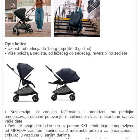
Opis kolica:
• Uzrast: od rođenja do 15 kg (otprilike 3 godine)
• Više položaja sedišta, od ležećeg do sedećeg, reverzibilno sedište
• Suspenzija na zadnjim točkovima i amortizeri na prednjim
omogućavaju udobno putovanje, mobilnost za vas a nesmetan san za
vaše dete
• Zaštitite svoje dete od sunca uz pomoć XXL tende koja je napravljena
od UPF50+ zaštitne tkanine sa 2 mrežasta prozora za prozračnost i
cirkulaciju vazduha u letnjim danima