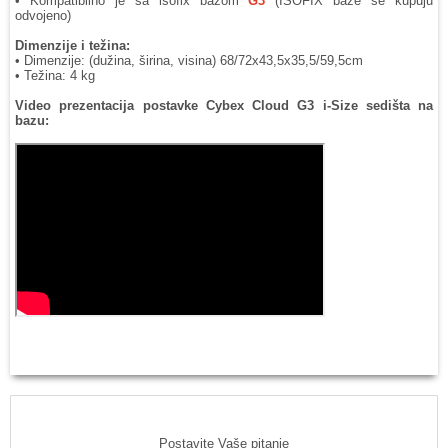
• Kompatibilno je sa isofix bazom
G3
(ISOFIX baze se kupuju
odvojeno)
Dimenzije i težina:
• Dimenzije: (dužina, širina, visina) 68/72x43,5x35,5/59,5cm
• Težina: 4 kg
Video prezentacija postavke Cybex Cloud G3 i-Size sedišta na
bazu:
Postavite Vaše pitanje