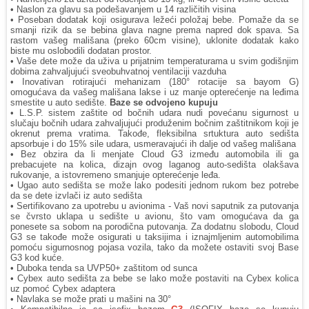
• Naslon za glavu sa podešavanjem u 14 različitih visina
• Poseban dodatak koji osigurava ležeći položaj bebe. Pomaže da se
smanji rizik da se bebina glava nagne prema napred dok spava. Sa
rastom vašeg mališana (preko 60cm visine), uklonite dodatak kako
biste mu oslobodili dodatan prostor.
• Vaše dete može da uživa u prijatnim temperaturama u svim godišnjim
dobima zahvaljujući sveobuhvatnoj ventilaciji vazduha
• Inovativan rotirajući mehanizam (180° rotacije sa bayom G)
omogućava da vašeg mališana lakse i uz manje opterećenje na leđima
smestite u auto sedište.
Baze se odvojeno kupuju
• L.S.P. sistem zaštite od bočnih udara nudi povećanu sigurnost u
slučaju bočnih udara zahvaljujući produženim bočnim zaštitnikom koji je
okrenut prema vratima. Takođe, fleksibilna srtuktura auto sedišta
apsorbuje i do 15% sile udara, usmeravajući ih dalje od vašeg mališana
• Bez obzira da li menjate Cloud G3 između automobila ili ga
prebacujete na kolica, dizajn ovog laganog auto-sedišta olakšava
rukovanje, a istovremeno smanjuje opterećenje leđa.
• Ugao auto sedišta se može lako podesiti jednom rukom bez potrebe
da se dete izvlači iz auto sedišta
• Sertifikovano za upotrebu u avionima - Vaš novi saputnik za putovanja
se čvrsto uklapa u sedište u avionu, što vam omogućava da ga
ponesete sa sobom na porodična putovanja. Za dodatnu slobodu, Cloud
G3 se takođe može osigurati u taksijima i iznajmljenim automobilima
pomoću sigurnosnog pojasa vozila, tako da možete ostaviti svoj Base
G3 kod kuće.
• Duboka tenda sa UVP50+ zaštitom od sunca
• Cybex auto sedišta za bebe se lako može postaviti na Cybex kolica
uz pomoć Cybex adaptera
• Navlaka se može prati u mašini na 30°