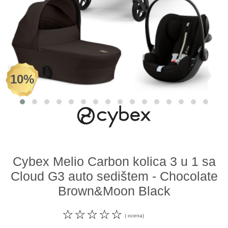
Odeća i obuća
Igračke za bebe i decu
AKCIJA
10%
Prodavnica
Call Centar
011 438 1 000
Cybex Melio Carbon kolica 3 u 1 sa
Cloud G3 auto sedištem - Chocolate
Brown&Moon Black
☆
☆
☆
☆
☆
( ocena)