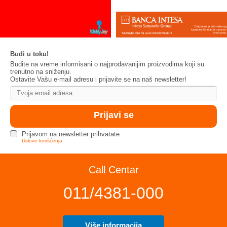
Budi u toku!
Budite na vreme informisani o najprodavanijim proizvodima koji su
trenutno na sniženju.
Ostavite Vašu e-mail adresu i prijavite se na naš newsletter!
Prijavom na newsletter prihvatate
Uslove korišćenja
Call Centar
011/4381-000
Više informacija