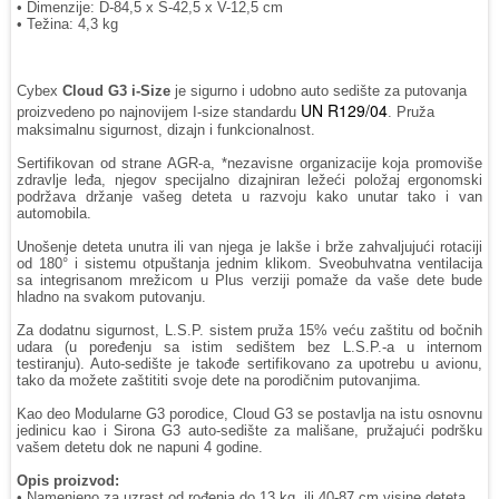
• Dimenzije: D-84,5 x Š-42,5 x V-12,5 cm
• Težina: 4,3 kg
Cybex
Cloud G3 i-Size
je sigurno i udobno auto sedište za putovanja
UN R129/04
proizvedeno po najnovijem I-size standardu
. Pruža
maksimalnu sigurnost, dizajn i funkcionalnost.
Sertifikovan od strane AGR-a, *nezavisne organizacije koja promoviše
zdravlje leđa, njegov specijalno dizajniran ležeći položaj ergonomski
podržava držanje vašeg deteta u razvoju kako unutar tako i van
automobila.
Unošenje deteta unutra ili van njega je lakše i brže zahvaljujući rotaciji
od 180° i sistemu otpuštanja jednim klikom. Sveobuhvatna ventilacija
sa integrisanom mrežicom u Plus verziji pomaže da vaše dete bude
hladno na svakom putovanju.
Za dodatnu sigurnost, L.S.P. sistem pruža 15% veću zaštitu od bočnih
udara (u poređenju sa istim sedištem bez L.S.P.-a u internom
testiranju). Auto-sedište je takođe sertifikovano za upotrebu u avionu,
tako da možete zaštititi svoje dete na porodičnim putovanjima.
Kao deo Modularne G3 porodice, Cloud G3 se postavlja na istu osnovnu
jedinicu kao i Sirona G3 auto-sedište za mališane, pružajući podršku
vašem detetu dok ne napuni 4 godine.
Opis proizvod:
• Namenjeno za uzrast od rođenja do 13 kg, ili 40-87 cm visine deteta