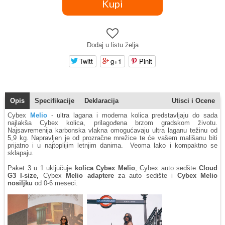
Dodaj u listu želja
Twitt
g+1
Pinit
Opis
Specifikacije
Deklaracija
Utisci i Ocene
Cybex
Melio
- ultra lagana i moderna kolica predstavljaju do sada
najlakša Cybex kolica, prilagođena brzom gradskom životu.
Najsavremenija karbonska vlakna omogućavaju ultra laganu težinu od
5,9 kg. Napravljen je od prozračne mrežice te će vašem mališanu biti
prijatno i u najtoplijim letnjim danima. Veoma lako i kompaktno se
sklapaju.
Paket 3 u 1 uključuje
kolica Cybex Melio
, Cybex auto sedšte
Cloud
G3 I-size,
Cybex
Melio adaptere
za auto sedište i
Cybex Melio
nosiljku
od 0-6 meseci.